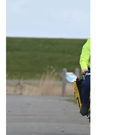
lekker supporteren en toekijken. Maar
afgelopen week hield ik steeds de
optie in mijn aandacht open om een
kaartje over te nemen mocht ik daar
toch zin in krijgen. Een gesprekje met
Laura en Frank in het zwembad
gisterochtend werd de druppel. Via de
Triteam Fryslân vrienden kwam er een
startbewijs beschikbaar, waarvoor
enorm veel dank. En kon op zaterdag
in de namiddag en