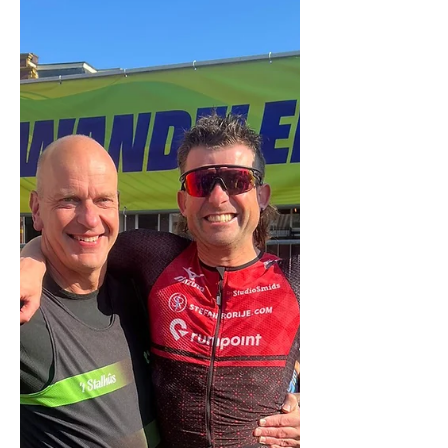
Maastricht aan te vallen. Een route over
499km door vele mooie gebieden van
Nederland. Het huidige record 78u10
(supported) staat op naam van Addie
van der Vleuten en werd in 2021 op
glorieuze wijze neergezet. Daarvoor
hebben zowel Gerben Oevermans en
Wouter Huitzing de records op hun
naam gehad, waarbij Wouter de
houder is van het e