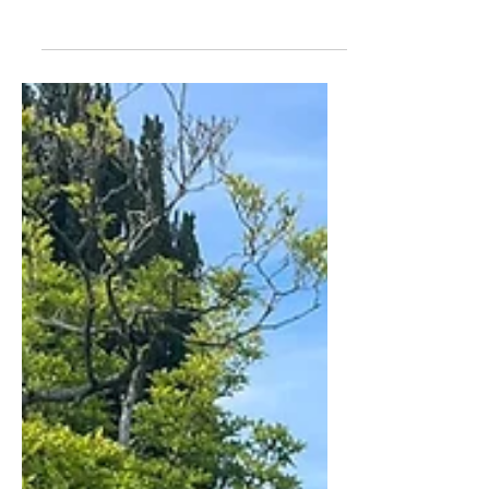
aankomen op een festivalterrein. De
organisatie is druk aan het opbouwen
en je mag je eigen tentje een plek
geven. Een constant weerzien van
bekenden met daarnaast nieuwe
ontmoetingen met andere atleten. De
Kardingebultra leeft! Ondanks dat het
een beproeving gaat worden is de
sfeer vooral heel gemoedelijk en
gezellig en kijk iedereen uit naar een
mooi en vooral langdurig samenzijn.
Kort uitgelegd: elk uur starten voor een
ronde van 6,7km, haal