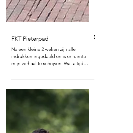
FKT Pieterpad
Na een kleine 2 weken zijn alle
indrukken ingedaald en is er ruimte
mijn verhaal te schrijven. Wat altijd
begint als een concept een idee, een
droom, wens of verlangen...wordt na
verloop van tijd werkelijkheid en dat
gebeurde met mijn Pieterpadplan. De
jaren voorafgaand was het vaker in mijn