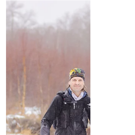
De Zestig van Texel is als een
Schapenboet vol
ontmoetingen en ervaringen.
Editie 18 van de Zestig van Texel en
mijn 3 e deelname aan deze wedstrijd
met historisch karakter.Begonnen als
loop rond het eiland van 60km later
werd daar in de jaren ‘90 de afstand van
120km aan toegevoegd. Vriendschap
#1 familie Op vrijdag eind van de
middag rijden mijn ouders, Anja en ik
de veer af en het eiland Texel op. Het
is een andere vorm van thuis komen.
Wat toch het meest te maken lijkt te
hebben met de persoonlijke