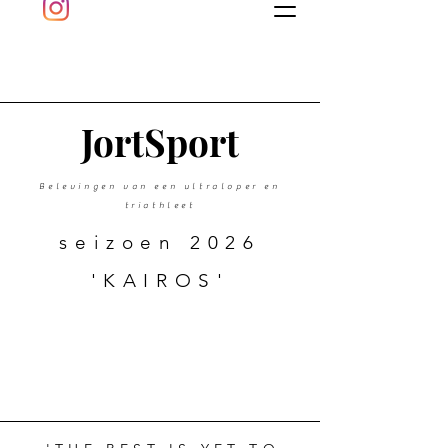
J
ort
Sport
Belevingen van een ultraloper en
triathleet
seizoen 2026
'KAIROS'