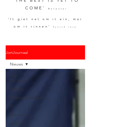
'THE BEST IS YET TO
COME'
Novastar
'It giet net om it ein, mar
om it rinnen'
Sjoerd ensa
JortJournaal
Nieuws
Alle
berichten
Nieuws
Wedstrijdverslagen
Blog
Norseman
column