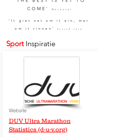
'THE BEST IS YET TO
COME'
Novastar
'It giet net om it ein, mar
om it rinnen'
Sjoerd ensa
Sport
Inspiratie
Website
DUV Ultra Marathon
Statistics (d-u-v.org)