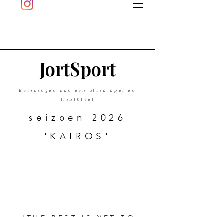
J
ort
Sport
Belevingen van een ultraloper en
triathleet
seizoen 2026
'KAIROS'