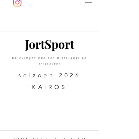
J
ort
Sport
Belevingen van een ultraloper en
triathleet
seizoen 2026
'KAIROS'