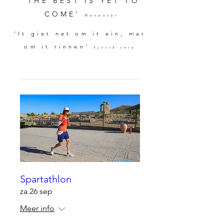
'THE BEST IS YET TO
COME'
Novastar
'It giet net om it ein, mar
om it rinnen'
Sjoerd ensa
Spartathlon
za 26 sep
Meer info