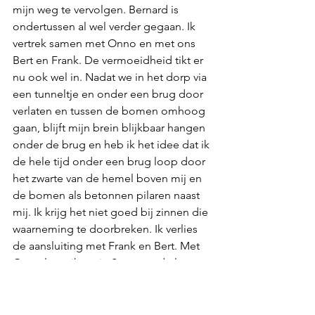
mijn weg te vervolgen. Bernard is 
ondertussen al wel verder gegaan. Ik 
vertrek samen met Onno en met ons 
Bert en Frank. De vermoeidheid tikt er 
nu ook wel in. Nadat we in het dorp via 
een tunneltje en onder een brug door 
verlaten en tussen de bomen omhoog 
gaan, blijft mijn brein blijkbaar hangen 
onder de brug en heb ik het idee dat ik 
de hele tijd onder een brug loop door 
het zwarte van de hemel boven mij en 
de bomen als betonnen pilaren naast 
mij. Ik krijg het niet goed bij zinnen die 
waarneming te doorbreken. Ik verlies 
de aansluiting met Frank en Bert. Met 
Onno loop ik tot in Spa waar de last 
van mijn scheen terug is. Ik zie niet 
goed in hoe ik de komende 55 km 
moet doorkomen waarin bewegen 