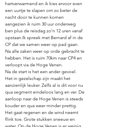
hartverwarmend en ik kies ervoor even 
een uurtje te slapen om zo beter de 
nacht door te kunnen komen 
aangezien ik ruim 30 uur onderweg 
ben plus de reisdag zo’n 12 uren vanaf 
opstaan.Ik spreek met Bernard af in de 
CP dat we samen weer op pad gaan. 
Na alle zaken weer op orde gebracht te 
hebben. Het is ruim 70km naar CP4 en 
verloopt via de Hoge Venen.
Na de start is het een ander gevoel. 
Het in gezelschap zijn maakt het 
aanzienlijk leuker. Zelfs al is dit voor nu 
qua segment eindeloos lang en ver. De 
aanloop naar de Hoge Venen is steeds 
kouder en qua weer minder prettig. 
Het gaat regenen en de wind neemt 
flink toe. Grote stukken sneeuw en 
water. Op de Hoge Venen is er weinig 