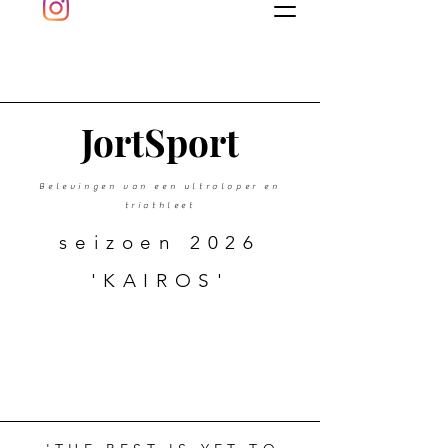
J
ort
Sport
Belevingen van een ultraloper en
triathleet
seizoen 2026
'KAIROS'