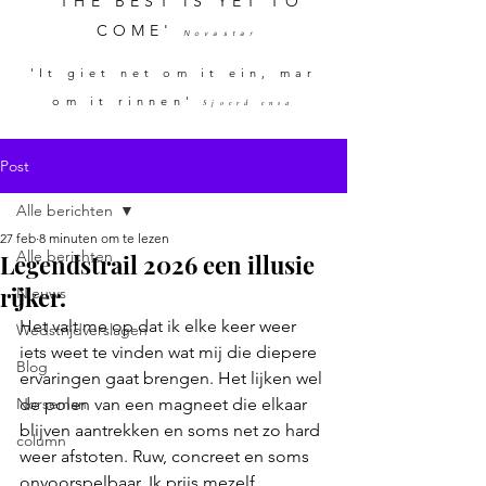
'THE BEST IS YET TO
COME'
Novastar
'It giet net om it ein, mar
om it rinnen'
Sjoerd ensa
Post
Alle berichten
27 feb
8 minuten om te lezen
Alle berichten
Legendstrail 2026 een illusie
rijker.
Nieuws
Het valt me op dat ik elke keer weer 
Wedstrijdverslagen
iets weet te vinden wat mij die diepere 
Blog
ervaringen gaat brengen. Het lijken wel 
Norseman
de polen van een magneet die elkaar 
blijven aantrekken en soms net zo hard 
column
weer afstoten. Ruw, concreet en soms 
onvoorspelbaar. Ik prijs mezelf 