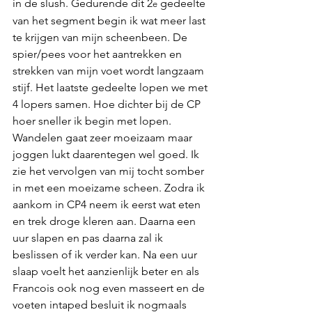
in de slush. Gedurende dit 2
 gedeelte 
e
van het segment begin ik wat meer last 
te krijgen van mijn scheenbeen. De 
spier/pees voor het aantrekken en 
strekken van mijn voet wordt langzaam 
stijf. Het laatste gedeelte lopen we met 
4 lopers samen. Hoe dichter bij de CP 
hoer sneller ik begin met lopen. 
Wandelen gaat zeer moeizaam maar 
joggen lukt daarentegen wel goed. Ik 
zie het vervolgen van mij tocht somber 
in met een moeizame scheen. Zodra ik 
aankom in CP4 neem ik eerst wat eten 
en trek droge kleren aan. Daarna een 
uur slapen en pas daarna zal ik 
beslissen of ik verder kan. Na een uur 
slaap voelt het aanzienlijk beter en als 
Francois ook nog even masseert en de 
voeten intaped besluit ik nogmaals 