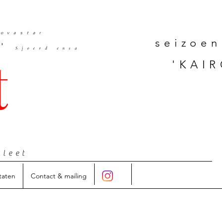
ovastar
seizoen
'
Sjoerd ensa
t
'KAIR
hleet
taten
Contact & mailing