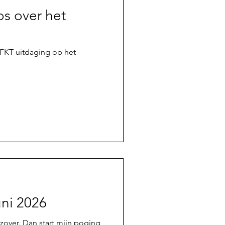
s over het
FKT uitdaging op het
uni 2026
zover. Dan start mijn poging