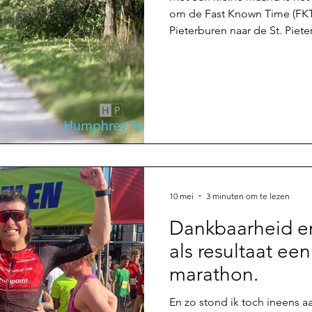
om de Fast Known Time (FKT
Pieterburen naar de St. Piete
vallen. Een route over 499k
van Nederland. Het huidige 
staat op naam van Addie van
op glorieuze wijze neergeze
Gerben Oevermans en Woute
hun naam gehad, waarbij Wou
10 mei
3 minuten om te lezen
Dankbaarheid e
als resultaat ee
marathon.
En zo stond ik toch ineens aa