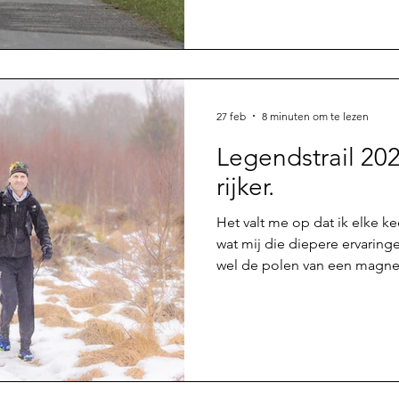
familie Op vrijdag eind van 
Anja en ik de veer af en het 
andere vorm van thuis komen
maken lijkt te hebben met de
ik hier op het eiland heb lig
27 feb
8 minuten om te lezen
Legendstrail 202
rijker.
Het valt me op dat ik elke ke
wat mij die diepere ervaring
wel de polen van een magneet
aantrekken en soms net zo ha
concreet en soms onvoorspelb
dat ik in de omstandigheden 
mentaal en sociaal deze uitd
kan gaan. Dat ik de vrijheid
vrije keuze in het aangaan v