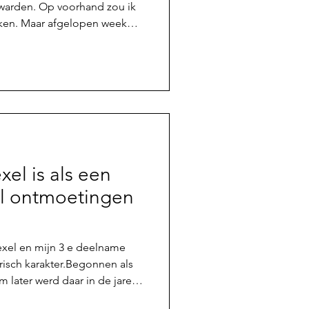
warden. Op voorhand zou ik
jken. Maar afgelopen week
 mijn aandacht open om een
k daar toch zin in krijgen.
 Frank in het zwembad
l. Via de Triteam Fryslân
ewijs beschikbaar, waarvoor
 zaterdag in de namiddag en
xel is als een
l ontmoetingen
n mijn 3 e deelname
risch karakter.Begonnen als
m later werd daar in de jaren
n toegevoegd. Vriendschap #1