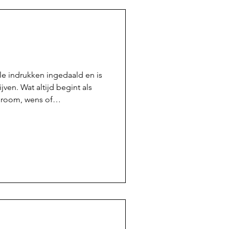
lle indrukken ingedaald en is
ijven. Wat altijd begint als
droom, wens of
van tijd werkelijkheid en dat
dplan. De jaren voorafgaand
n kreeg het uiteindelijk een
agen voor de start kwam de
 dat het echt ging gebeuren.
je niet lan