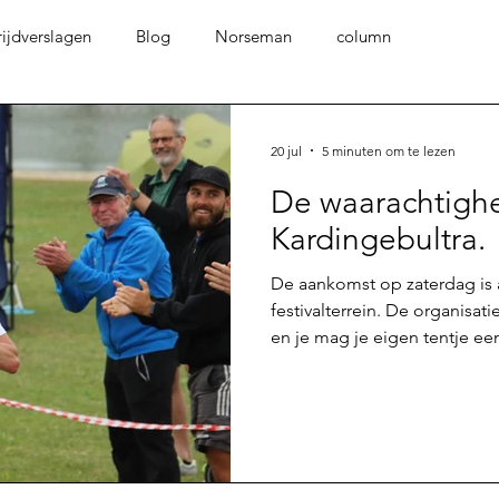
ijdverslagen
Blog
Norseman
column
20 jul
5 minuten om te lezen
De waarachtighe
Kardingebultra.
De aankomst op zaterdag is
festivalterrein. De organisa
en je mag je eigen tentje ee
weerzien van bekenden met 
ontmoetingen met andere at
leeft! Ondanks dat het een 
sfeer vooral heel gemoedelij
uit naar een mooi en vooral 
uitgelegd: elk uur starten v