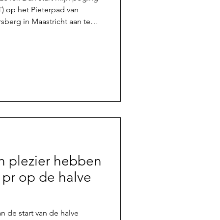
) op het Pieterpad van
rsberg in Maastricht aan te
m door vele mooie gebieden
record 78u10 (supported)
 der Vleuten en werd in 2021
t. Daarvoor hebben zowel
r Huitzing de records op
ter de houder is van het e
n plezier hebben
n pr op de halve
n de start van de halve