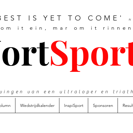
BEST IS YET TO COME'
N
 om it ein, mar om it rinnen
J
ort
Spor
vingen van een ultraloper en triat
olumn
Wedstrijdkalender
InspiSport
Sponsoren
Resul