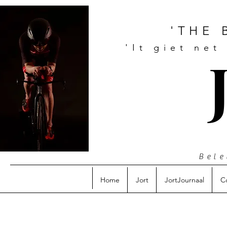
'THE 
'It giet net
Bele
Home
Jort
JortJournaal
C