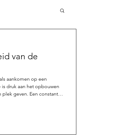
id van de
 als aankomen op een
tie is druk aan het opbouwen
n plek geven. Een constant
daarnaast nieuwe
leten. De Kardingebultra
beproeving gaat worden is de
k en gezellig en kijk iedereen
langdurig samenzijn. Kort
oor een ronde van 6,7km, haal