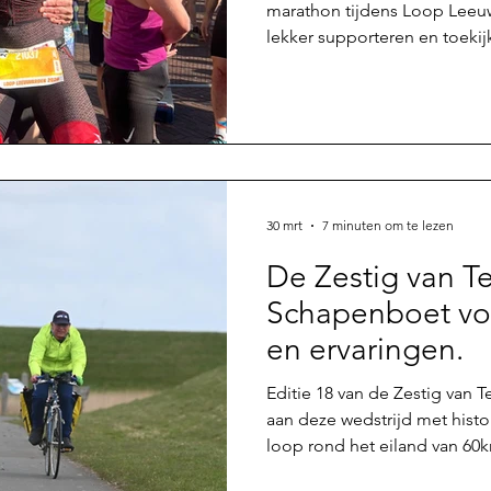
marathon tijdens Loop Leeu
lekker supporteren en toeki
hield ik steeds de optie in
kaartje over te nemen mocht i
Een gesprekje met Laura en
gisterochtend werd de druppe
vrienden kwam er een startb
enorm veel dank. En kon op
30 mrt
7 minuten om te lezen
De Zestig van Te
Schapenboet vo
en ervaringen.
Editie 18 van de Zestig van Texel e
aan deze wedstrijd met histo
loop rond het eiland van 60k
‘90 de afstand van 120km aa