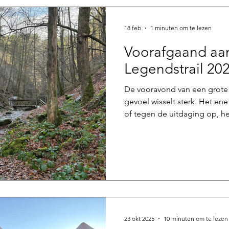
18 feb
1 minuten om te lezen
Voorafgaand aa
Legendstrail 20
De vooravond van een grote 
gevoel wisselt sterk. Het ene
of tegen de uitdaging op, h
weer het avontuur waar ik op
word. Ik zoek de bereidheid
aan te gaan binnen mijn mo
wensen. Zonder de zekerhei
garantie van ervaringen. Don
start. Maandag 23 februari 9.3
23 okt 2025
10 minuten om te lezen