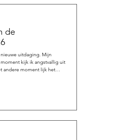
n de
26
nieuwe uitdaging. Mijn
 moment kijk ik angstvallig uit
et andere moment lijk het
 uit ben en enthousiast van
 om persoonlijke uitdagingen
gelijkheden, vaardigheden en
d van succes maar wel met de
derdag 19 februari 18.00 uur
0 sluit