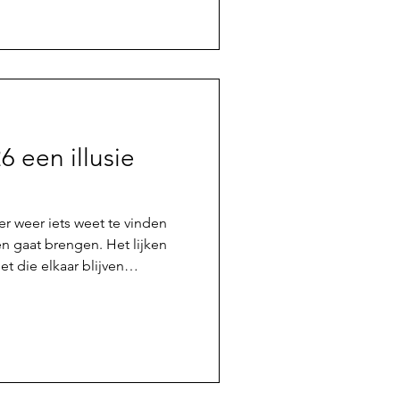
de middag rijden mijn ouders,
eiland Texel op. Het is een
. Wat toch het meest te
 persoonlijke ervaringen die
ge
6 een illusie
er weer iets weet te vinden
en gaat brengen. Het lijken
 die elkaar blijven
rd weer afstoten. Ruw,
aar. Ik prijs mezelf gelukkig
verkeer dat je zowel fysiek,
agingen op sportief vlak aan
 geniet van het maken van een
an een ove