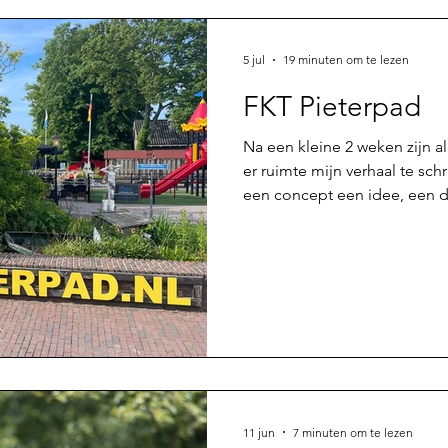
5 jul
19 minuten om te lezen
FKT Pieterpad
Na een kleine 2 weken zijn a
er ruimte mijn verhaal te schr
een concept een idee, een 
verlangen...wordt na verloop 
gebeurde met mijn Pieterpa
was het vaker in mijn hoofd e
datum, en nu in de laatste d
werkelijke spanning omhoog
Enerzijds een fijn gevoel dat 
11 jun
7 minuten om te lezen