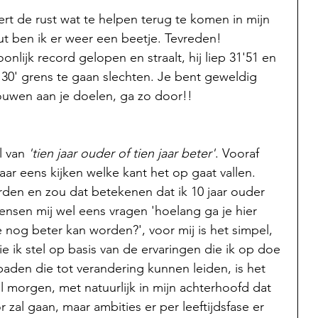
rt de rust wat te helpen terug te komen in mijn 
uut ben ik er weer een beetje. Tevreden!
nlijk record gelopen en straalt, hij liep 31'51 en 
 30' grens te gaan slechten. Je bent geweldig 
uwen aan je doelen, ga zo door!!
l van 
'tien jaar ouder of tien jaar beter'
. Vooraf 
ar eens kijken welke kant het op gaat vallen. 
den en zou dat betekenen dat ik 10 jaar ouder 
nsen mij wel eens vragen 'hoelang ga je hier 
 nog beter kan worden?', voor mij is het simpel, 
ie ik stel op basis van de ervaringen die ik op doe 
paden die tot verandering kunnen leiden, is het 
 morgen, met natuurlijk in mijn achterhoofd dat 
 zal gaan, maar ambities er per leeftijdsfase er 