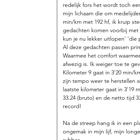
redelijk fors het wordt toch ee
mijn lichaam die om medelijden
min/km met 192 hf, ik kruip st
gedachten komen voorbij met 'pl
kun je nu lekker uitlopen' 'die 
Al deze gedachten passen prim
Waarmee het comfort waarmee i
afwezig is. Ik weiger toe te ge
Kilometer 9 gaat in 3'20 min/k
zijn tempo weer te herstellen 
laatste kilometer gaat in 3'19 
33.24 (bruto) en de netto tijd 
record!
Na de streep hang ik in een pl
ongemak in mijn lijf, mijn long