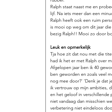
rubber. 
Ralph staat naast me en probee
lijf. Na iets meer dan een min
Ralph heeft ook een ruim persoo
is mooi op weg om dit jaar die
bezig Ralph!! Mooi zo door bo
Leuk en opmerkelijk
Tja hoe zit dat nou met die tite
had ik het er met Ralph over ma
Afgelopen jaar ben ik 40 gewor
ben geworden en zoals veel me
nog mee door?' 'Denk je dat je
ik vertrouw op mijn ambities, d
en het geloof in verschillende 
niet vandaag dan misschien wel
verbetering niet eindeloos door