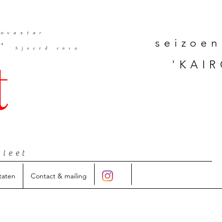
ovastar
seizoen
'
Sjoerd ensa
t
'KAIR
hleet
taten
Contact & mailing