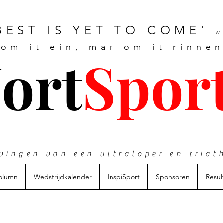
BEST IS YET TO COME'
N
 om it ein, mar om it rinnen
J
ort
Spor
vingen van een ultraloper en triat
olumn
Wedstrijdkalender
InspiSport
Sponsoren
Resul