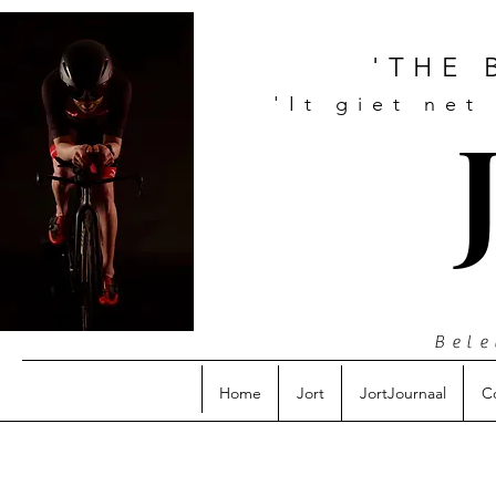
'THE 
'It giet net
Bele
Home
Jort
JortJournaal
C