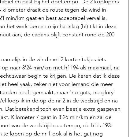
stabiel en past bij het doeltempo. De 2 koplopers 
 4 kilometer draait de route tegen de wind in 
21 min/km gaat en best acceptabel verval is. 
an het werk ben en mijn hartslag (hf) tikt in deze 
nuut aan, de cadans blijft constant rond de 200 
rnamelijk in de wind met 2 korte stukjes iets 
 op naar 3'24 min/km met hf 194 als maximaal, na 
 echt zwaar begin te krijgen. De keren dat ik deze 
et heel vaak, zeker niet voor iemand die meer 
standen heeft gemaakt, maar 'no guts, no glory' 
el loop ik in de op de nr 2 in de wedstrijd en na 
em. Dat betekend toch even beetje extra gasgeven 
kt. Kilometer 7 gaat in 3'26 min/km en zal de 
punt van de wedstrijd qua tempo, de hf is 193. 
in te lopen op de nr 1 ook al is het gat nog 