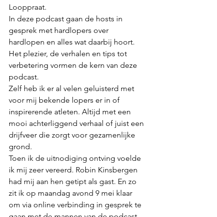
Looppraat.
In deze podcast gaan de hosts in 
gesprek met hardlopers over 
hardlopen en alles wat daarbij hoort. 
Het plezier, de verhalen en tips tot 
verbetering vormen de kern van deze 
podcast. 
Zelf heb ik er al velen geluisterd met 
voor mij bekende lopers er in of 
inspirerende atleten. Altijd met een 
mooi achterliggend verhaal of juist een 
drijfveer die zorgt voor gezamenlijke 
grond.
Toen ik de uitnodiging ontving voelde 
ik mij zeer vereerd. Robin Kinsbergen 
had mij aan hen getipt als gast. En zo 
zit ik op maandag avond 9 mei klaar 
om via online verbinding in gesprek te 
gaan met de mannen van de podcast. 