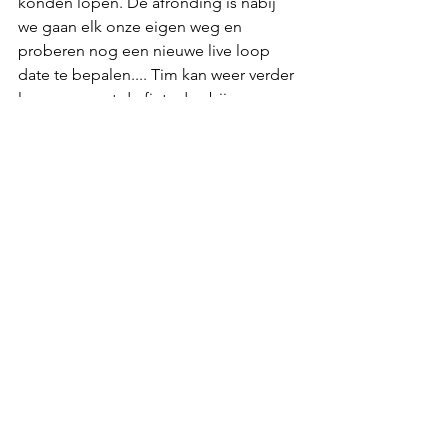
konden lopen. De afronding is nabij 
we gaan elk onze eigen weg en 
proberen nog een nieuwe live loop 
date te bepalen.... Tim kan weer verder 
lopen en gaat de fiets daarbij 
gebruiken. Dit was het einde van een 
geweldige podcast opname. 
Al de 54e podcast aflevering van 
looppraat, hopelijk stoppen ze niet op 
dit hoogte punt. Ik maak me daar 
eerlijkgezegd geen zorgen over want 
op alle eerdere hoogtepunten hebben 
ze dat ook niet gedaan. 
Tim en Anton-Jan bedankt voor de 
uitnodiging en ons prachtige gesprek. 
Ga vooral door, blijf bij de kern van de 
passie rond het lopen en de ambities 
die daarbij horen.