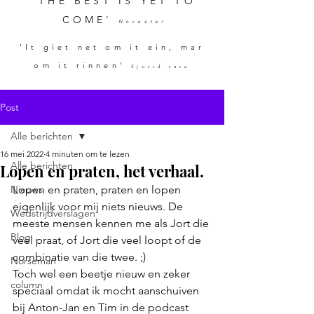
'THE BEST IS YET TO
COME'
Novastar
'It giet net om it ein, mar
om it rinnen'
Sjoerd ensa
Post
Alle berichten
16 mei 2022
4 minuten om te lezen
Alle berichten
Lopen en praten, het verhaal.
Nieuws
Lopen en praten, praten en lopen 
eigenlijk voor mij niets nieuws. De 
Wedstrijdverslagen
meeste mensen kennen me als Jort die 
Blog
veel praat, of Jort die veel loopt of de 
combinatie van die twee. ;)
Norseman
Toch wel een beetje nieuw en zeker 
column
speciaal omdat ik mocht aanschuiven 
bij Anton-Jan en Tim in de podcast 