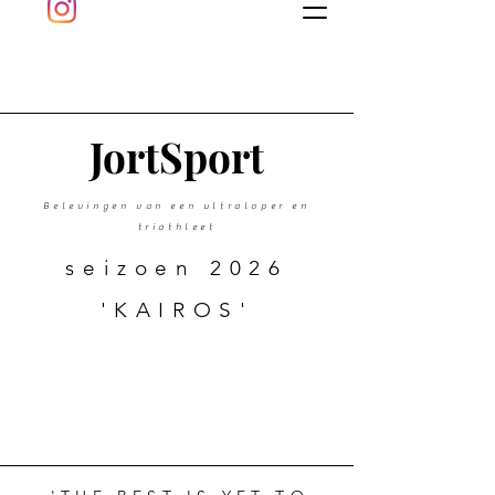
J
ort
Sport
Belevingen van een ultraloper en
triathleet
seizoen 2026
'KAIROS'