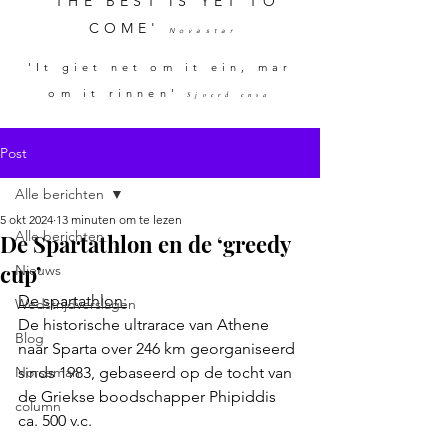
'THE BEST IS YET TO
COME'
Novastar
'It giet net om it ein, mar
om it rinnen'
Sjoerd ensa
Post
Alle berichten
5 okt 2024
13 minuten om te lezen
Alle berichten
De Spartathlon en de ‘greedy
cup’
Nieuws
De spartathlon:
Wedstrijdverslagen
De historische ultrarace van Athene 
Blog
naar Sparta over 246 km georganiseerd 
Norseman
sinds 1983, gebaseerd op de tocht van 
de Griekse boodschapper Phipiddis 
column
ca. 500 v.c. 