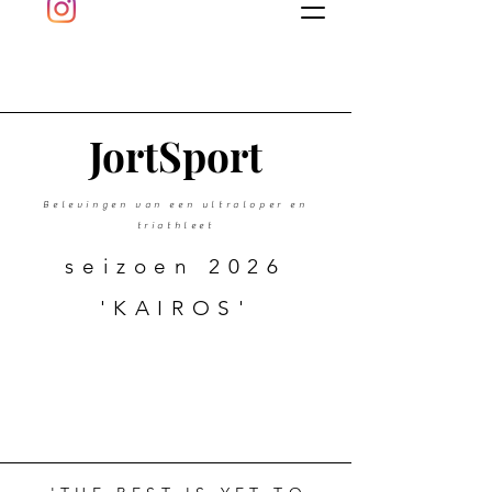
J
ort
Sport
Belevingen van een ultraloper en
triathleet
seizoen 2026
'KAIROS'