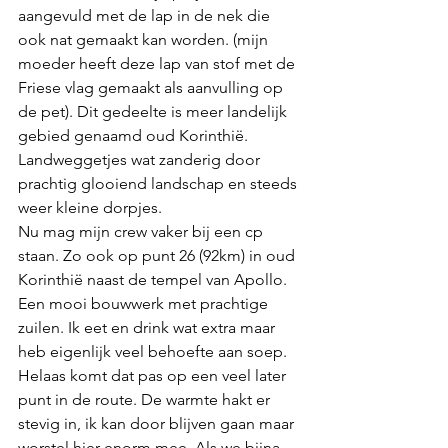
aangevuld met de lap in de nek die 
ook nat gemaakt kan worden. (mijn 
moeder heeft deze lap van stof met de 
Friese vlag gemaakt als aanvulling op 
de pet). Dit gedeelte is meer landelijk 
gebied genaamd oud Korinthië. 
Landweggetjes wat zanderig door 
prachtig glooiend landschap en steeds 
weer kleine dorpjes. 
Nu mag mijn crew vaker bij een cp 
staan. Zo ook op punt 26 (92km) in oud 
Korinthië naast de tempel van Apollo. 
Een mooi bouwwerk met prachtige 
zuilen. Ik eet en drink wat extra maar 
heb eigenlijk veel behoefte aan soep. 
Helaas komt dat pas op een veel later 
punt in de route. De warmte hakt er 
stevig in, ik kan door blijven gaan maar 
worstel hier enorm mee. Als we bijna 