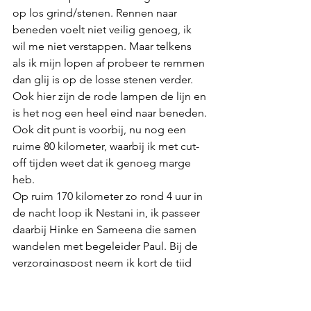
op los grind/stenen. Rennen naar 
beneden voelt niet veilig genoeg, ik 
wil me niet verstappen. Maar telkens 
als ik mijn lopen af probeer te remmen 
dan glij is op de losse stenen verder. 
Ook hier zijn de rode lampen de lijn en 
is het nog een heel eind naar beneden. 
Ook dit punt is voorbij, nu nog een 
ruime 80 kilometer, waarbij ik met cut-
off tijden weet dat ik genoeg marge 
heb. 
Op ruim 170 kilometer zo rond 4 uur in 
de nacht loop ik Nestani in, ik passeer 
daarbij Hinke en Sameena die samen 
wandelen met begeleider Paul. Bij de 
verzorgingspost neem ik kort de tijd 
om mijzelf te verzorgen bij mijn crew. 
Jaapjan is net weer onderweg, als 