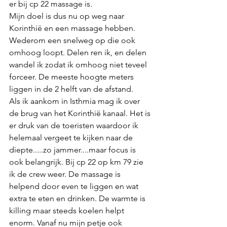
er bij cp 22 massage is. 
Mijn doel is dus nu op weg naar 
Korinthië en een massage hebben. 
Wederom een snelweg op die ook 
omhoog loopt. Delen ren ik, en delen 
wandel ik zodat ik omhoog niet teveel 
forceer. De meeste hoogte meters 
liggen in de 2 helft van de afstand. 
Als ik aankom in Isthmia mag ik over 
de brug van het Korinthië kanaal. Het is 
er druk van de toeristen waardoor ik 
helemaal vergeet te kijken naar de 
diepte.....zo jammer....maar focus is 
ook belangrijk. Bij cp 22 op km 79 zie 
ik de crew weer. De massage is 
helpend door even te liggen en wat 
extra te eten en drinken. De warmte is 
killing maar steeds koelen helpt 
enorm. Vanaf nu mijn petje ook 