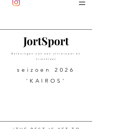
J
ort
Sport
Belevingen van een ultraloper en
triathleet
seizoen 2026
'KAIROS'