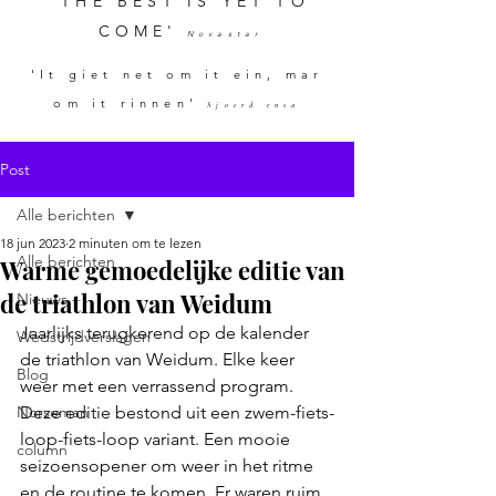
'THE BEST IS YET TO
COME'
Novastar
'It giet net om it ein, mar
om it rinnen'
Sjoerd ensa
Post
Alle berichten
18 jun 2023
2 minuten om te lezen
Alle berichten
Warme gemoedelijke editie van
de triathlon van Weidum
Nieuws
Jaarlijks terugkerend op de kalender 
Wedstrijdverslagen
de triathlon van Weidum. Elke keer 
Blog
weer met een verrassend program. 
Norseman
Deze editie bestond uit een zwem-fiets-
loop-fiets-loop variant. Een mooie 
column
seizoensopener om weer in het ritme 
en de routine te komen. Er waren ruim 